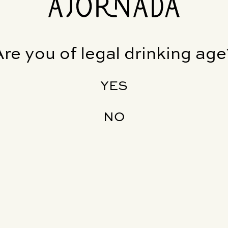
Are you of legal drinking age
YES
NO
S
PRIVACIDADE
SU
ES
IMPRENSA
E
TROCA